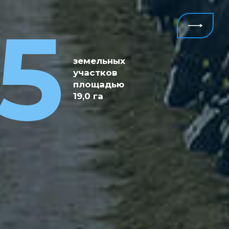
6
5
крупных
проектов
земельных
реализуется
участков
в настоящее
площадью
время на общую
19,0 га
сумму 14,9 млрд
рублей