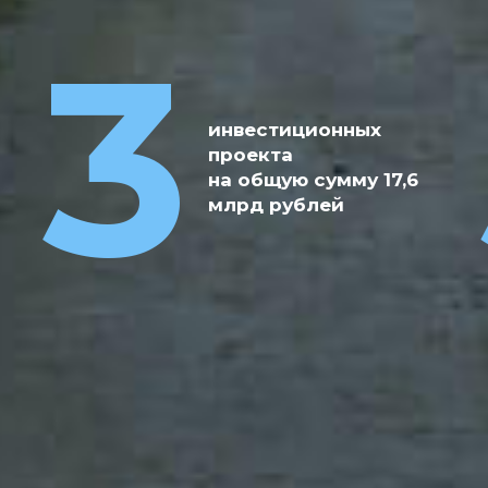
17
3
крупных
проектов
инвестиционных
реализовано
проекта
за 2015-2021гг.
на общую сумму 17,6
на общую
млрд рублей
сумму
7,628 млрд
рублей