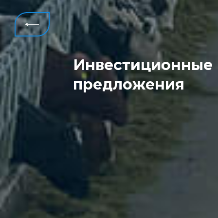
Инвестиционные
Всего
предложения
реализовано