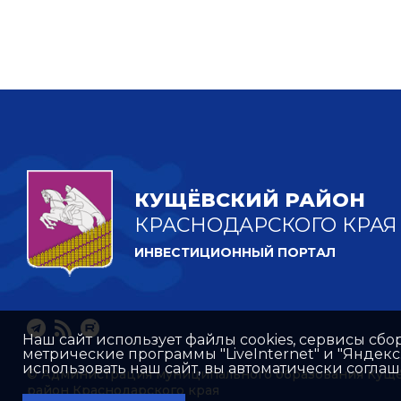
КУЩЁВСКИЙ РАЙОН
КРАСНОДАРСКОГО КРАЯ
ИНВЕСТИЦИОННЫЙ ПОРТАЛ
Наш сайт использует файлы cookies, сервисы сбо
метрические программы "LiveInternet" и "Яндек
использовать наш сайт, вы автоматически согла
© Администрация муниципального образования Кущ
район Краснодарского края