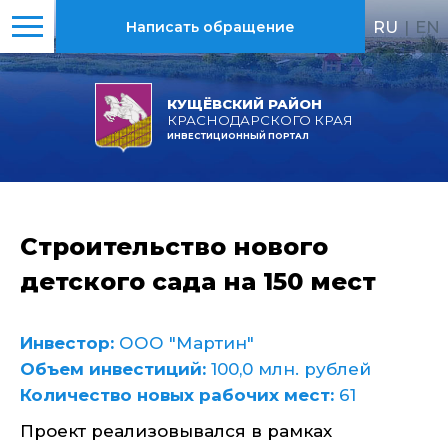
RU
|
EN
Написать обращение
КУЩЁВСКИЙ РАЙОН
КРАСНОДАРСКОГО КРАЯ
ИНВЕСТИЦИОННЫЙ ПОРТАЛ
Строительство нового
детского сада на 150 мест
Инвестор:
ООО "Мартин"
Объем инвестиций:
100,0 млн. рублей
Количество новых рабочих мест:
61
Проект реализовывался в рамках