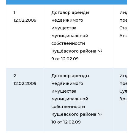
1
Договор аренды
Инди
12.02.2009
недвижимого
пред
имущества
Старо
муниципальной
Анато
собственности
Кущёвского района №
9 от 12.02.09
2
Договор аренды
Инди
12.02.2009
недвижимого
пред
имущества
Сульг
муниципальной
Эрнес
собственности
Кущёвского района №
10 от 12.02.09