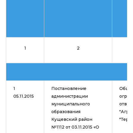
1
2
1
Постановление
Общес
05.11.2015
администрации
огран
муниципального
ответ
образования
"Агро
Кущевский район
"Терр
№1112 от 03.11.2015 «О