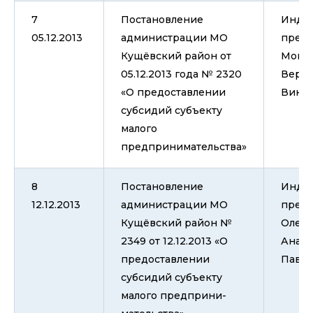
7
Постановление
Инди
05.12.2013
администрации МО
пред
Кущёвский район от
Моис
05.12.2013 года № 2320
Веро
«О предоставлении
Викто
субсидий субъекту
малого
предпринимательства»
8
Постановление
Инди
12.12.2013
администрации МО
пред
Кущёвский район №
Олей
2349 от 12.12.2013 «О
Анаст
предоставлении
Павло
субсидий субъекту
малого предприни-