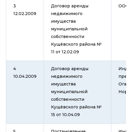
3
Договор аренды
ООО "
12.02.2009
недвижимого
имущества
муниципальной
собственности
Кущёвского района №
11 от 12.02.09
4
Договор аренды
Инди
10.04.2009
недвижимого
пред
имущества
Огане
муниципальной
Нори
собственности
Кущёвского района №
15 от 10.04.09
5
Постановление
Инди