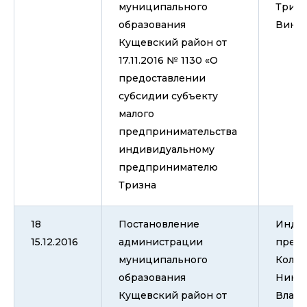
муниципального
Тризн
образования
Викто
Кущевский район от
17.11.2016 № 1130 «О
предоставлении
субсидии субъекту
малого
предпринимательства
индивидуальному
предпринимателю
Тризна
18
Постановление
Инди
15.12.2016
администрации
пред
муниципального
Колес
образования
Нико
Кущевский район от
Влад