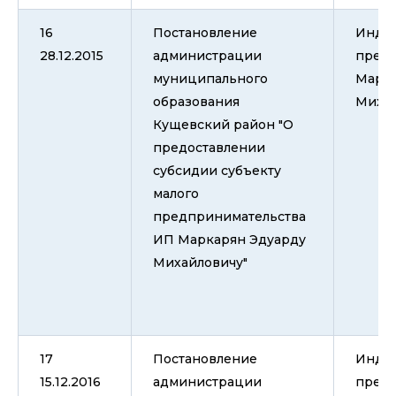
16
Постановление
Инди
28.12.2015
администрации
пред
муниципального
Марка
образования
Миха
Кущевский район "О
предоставлении
субсидии субъекту
малого
предпринимательства
ИП Маркарян Эдуарду
Михайловичу"
17
Постановление
Инди
15.12.2016
администрации
пред