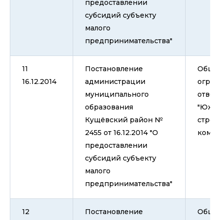
предоставлении
субсидий субъекту
малого
предпринимательства"
11
Постановление
Общес
16.12.2014
администрации
огран
муниципального
ответ
образования
"Южн
Кущёвский район №
строи
2455 от 16.12.2014 "О
компа
предоставлении
субсидий субъекту
малого
предпринимательства"
12
Постановление
Общес