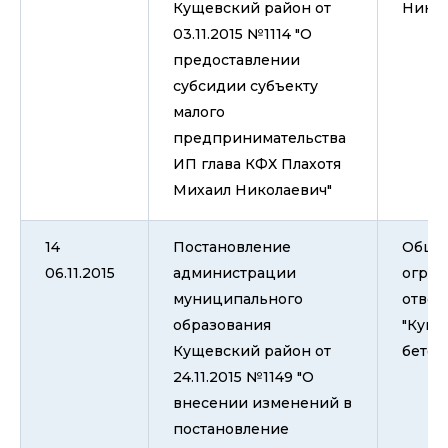
Кущевский район от
Никол
03.11.2015 №1114 "О
предоставлении
субсидии субъекту
малого
предпринимательства
ИП глава КФХ Плахотя
Михаил Николаевич"
14
Постановление
Общес
06.11.2015
администрации
огран
муниципального
ответ
образования
"Куще
Кущевский район от
бетон
24.11.2015 №1149 "О
внесении изменений в
постановление