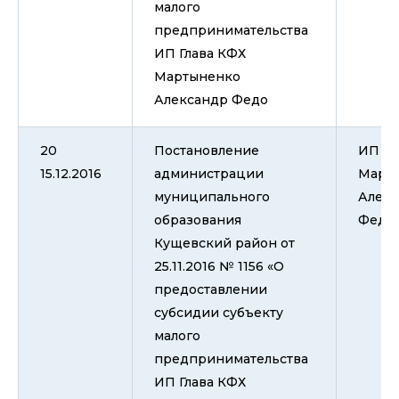
малого
предпринимательства
ИП Глава КФХ
Мартыненко
Александр Федо
20
Постановление
ИП Гл
15.12.2016
администрации
Март
муниципального
Алек
образования
Федо
Кущевский район от
25.11.2016 № 1156 «О
предоставлении
субсидии субъекту
малого
предпринимательства
ИП Глава КФХ