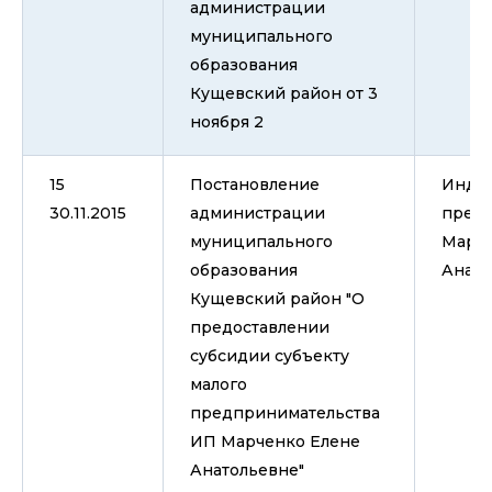
администрации
муниципального
образования
Кущевский район от 3
ноября 2
15
Постановление
Инди
30.11.2015
администрации
пред
муниципального
Марче
образования
Анато
Кущевский район "О
предоставлении
субсидии субъекту
малого
предпринимательства
ИП Марченко Елене
Анатольевне"