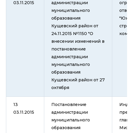
03.11.2015
администрации
огран
муниципального
ответ
образования
"Южн
Кущевский район от
строи
24.11.2015 №1150 "О
компа
внесении изменений в
постановление
администрации
муниципального
образования
Кущевский район от 27
октября
13
Постановление
Инди
03.11.2015
администрации
пред
муниципального
глава
образования
Миха