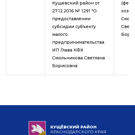
Кущевский район от
(ферм
27.12.2016 № 1291 "О
хозяй
предоставлении
Смол
субсидии субъекту
Светл
малого
Бори
предпринимательства
ИП Глава КФХ
Смольникова Светлана
Борисовна
КУЩЁВСКИЙ РАЙОН
КРАСНОДАРСКОГО КРАЯ