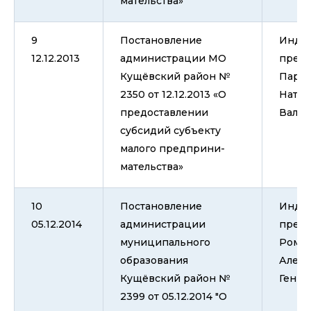
мательства»
9
Постановление
Инди
12.12.2013
администрации МО
пред
Кущёвский район №
Парх
2350 от 12.12.2013 «О
Натал
предоставлении
Валер
субсидий субъекту
малого предприни-
мательства»
10
Постановление
Инди
05.12.2014
администрации
пред
муниципального
Рома
образования
Алек
Кущёвский район №
Генна
2399 от 05.12.2014 "О