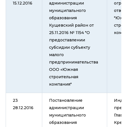
15.12.2016
администрации
огран
муниципального
ответ
образования
"Южн
Кущевский район от
строи
25.11.2016 № 1154 "О
компа
предоставлении
субсидии субъекту
малого
предпринимательства
ООО «Южная
строительная
компания"
23
Постановление
Инди
28.12.2016
администрации
пред
муниципального
Глава
образования
Крест