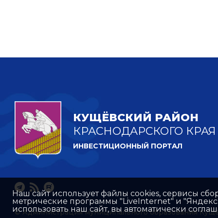
КУЩЁВСКИЙ РАЙОН
КРАСНОДАРСКОГО КРАЯ
ИНВЕСТИЦИОННЫЙ ПОРТАЛ
Наш сайт использует файлы cookies, сервисы сбо
метрические программы "LiveInternet" и "Яндек
использовать наш сайт, вы автоматически согла
© Администрация муниципального образования Кущ