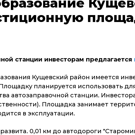
бразование Кущев
стиционную площа
чной станции инвесторам предлагается
азования Кущевский район имеется инв
Площадку планируется использовать для
тва автозаправочной станции. Инвестор
ственности). Площадка занимает террито
одится в эксплуатации.
звита. 0,01 км до автодороги "Староминс