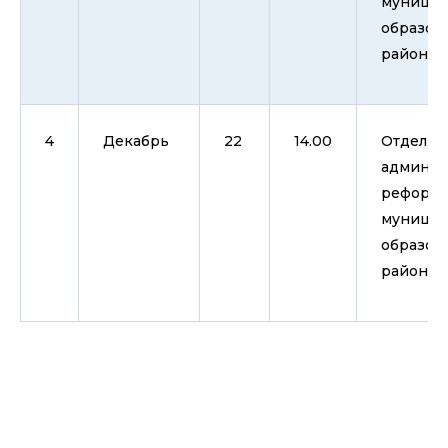
муницип
образов
район
4
Декабрь
22
14.00
Отдел и
админис
реформы
муницип
образов
район