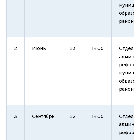
муницип
образов
район
2
Июнь
23
14.00
Отдел и
админис
реформы
муницип
образов
район
3
Сентябрь
22
14.00
Отдел и
админис
реформы