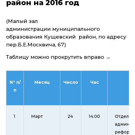
район на 2016 год
(Малый зал
администрации
муниципального
образования Кущевский район, по адресу
пер.Б.Е.Москвича, 67)
Таблицу можно прокрутить вправо →
N° п/
Месяц
Число
Час
Отв
п
1
Март
24
14.00
Отдел и
админис
реформы