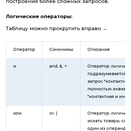
построения более сложных запросов.
Логические операторы:
Таблицу можно прокрутить вправо →
Оператор
Синонимы
Описание
и
and, &, +
Оператор
логическ
подразумевается, е
запрос "контактна
полностью эквивал
"контактная и инфо
или
or, |
Оператор
логическ
искать товары, со
один из операндов