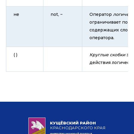
не
not, ~
Оператор
логическ
ограничивает поис
содержащих слово,
оператора.
( )
Круглые скобки
зад
действия логическ
КУЩЁВСКИЙ РАЙОН
КРАСНОДАРСКОГО КРАЯ