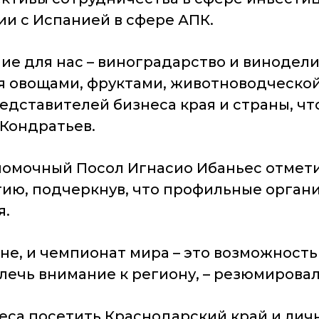
ии с Испанией в сфере АПК.
ие для нас – виноградарство и винодели
я овощами, фруктами, животноводческой
едставителей бизнеса края и страны, ч
 Кондратьев.
номочный Посол Игнасио Ибаньес отмет
тию, подчеркнув, что профильные орган
я.
ане, и чемпионат мира – это возможность
ечь внимание к региону, – резюмировал
еса посетить Краснодарский край и лич