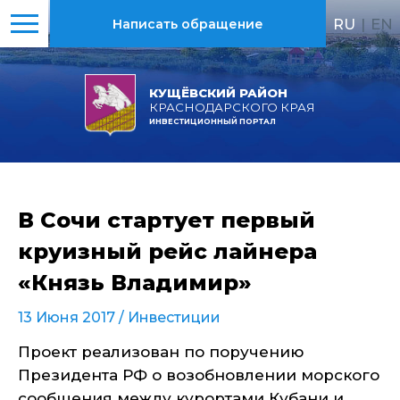
RU
|
EN
Написать обращение
КУЩЁВСКИЙ РАЙОН
КРАСНОДАРСКОГО КРАЯ
ИНВЕСТИЦИОННЫЙ ПОРТАЛ
В Сочи стартует первый
круизный рейс лайнера
«Князь Владимир»
13 Июня 2017 /
Инвестиции
Проект реализован по поручению
Президента РФ о возобновлении морского
сообщения между курортами Кубани и