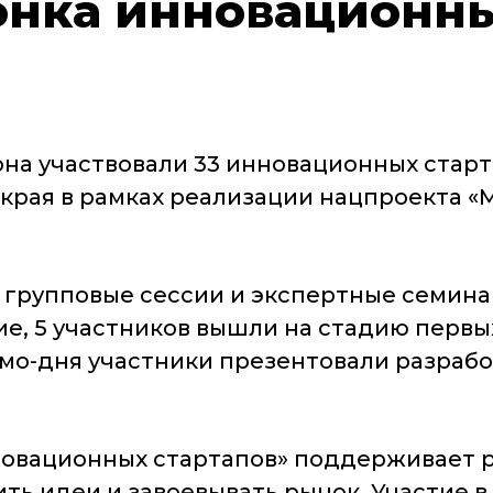
нка инновационны
она участвовали 33 инновационных старт
края в рамках реализации нацпроекта «
 групповые сессии и экспертные семинар
е, 5 участников вышли на стадию первы
демо-дня участники презентовали разраб
новационных стартапов» поддерживает р
ть идеи и завоевывать рынок. Участие в