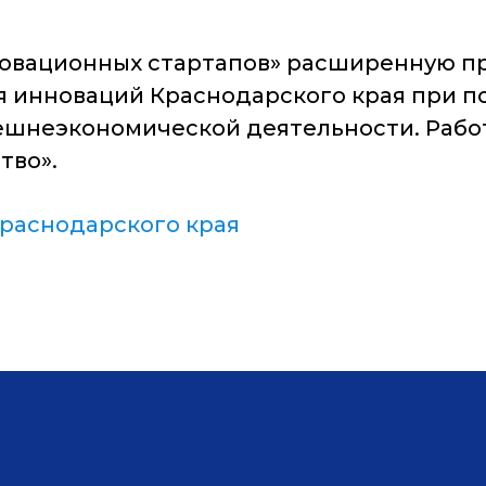
новационных стартапов» расширенную пр
я инноваций Краснодарского края при 
ешнеэкономической деятельности. Работ
тво».
раснодарского края