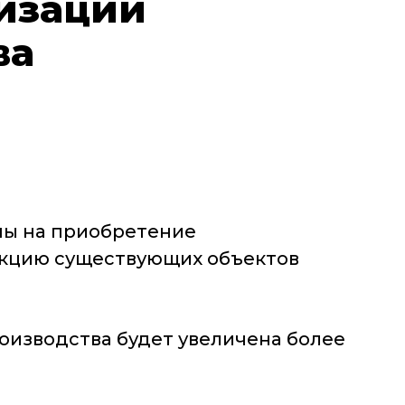
изации
ва
ны на приобретение
рукцию существующих объектов
изводства будет увеличена более