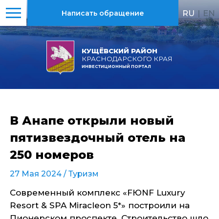
RU
|
EN
Написать обращение
КУЩЁВСКИЙ РАЙОН
КРАСНОДАРСКОГО КРАЯ
ИНВЕСТИЦИОННЫЙ ПОРТАЛ
В Анапе открыли новый
пятизвездочный отель на
250 номеров
27 Мая 2024 /
Туризм
Современный комплекс «FЮNF Luxury
Resort & SPA Miracleon 5*» построили на
Пионерском проспекте. Строительство шло