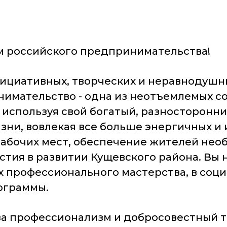
м российского предпринимательства!
нициативных, творческих и неравнодушн
нимательство - одна из неотъемлемых с
 используя свой богатый, разносторонн
изни, вовлекая все больше энергичных 
рабочих мест, обеспечение жителей нео
тия в развитии Кущевского района. Вы н
ах профессионального мастерства, в соц
ограммы.
 профессионализм и добросовестный тр