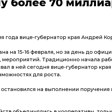
му более 70 милли
 года вице-губернатор края Андрей Кор
а на 15-16 февраля, но за день до офиц
 мероприятий. Традиционно начала рабо
ывал в ней сегодня вице-губернатор кра
озможностях для роста.
 остановился на выполнении поручения
йств объединялись в кооперативы, тольк