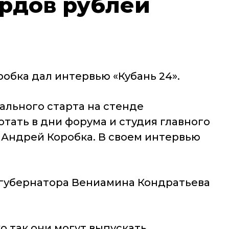
ардов рублей
обка дал интервью «Кубань 24».
иального старта на стенде
тать в дни форума и студия главного
я Андрей Коробка. В своем интервью
 губернатора Вениамина Кондратьева
о так они могут выпускать