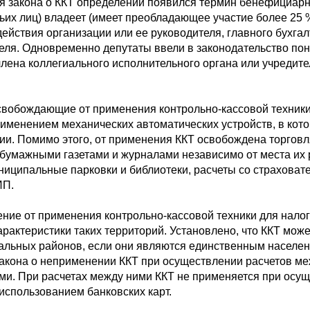
 закона о ККТ определений появился термин бенефициарн
тьих лиц) владеет (имеет преобладающее участие более 25 
ействия организации или ее руководителя, главного бухгал
теля. Одновременно депутаты ввели в законодательство п
члена коллегиального исполнительного органа или учредите
освобождающие от применения контрольно-кассовой техник
рименением механических автоматических устройств, в ко
ии. Помимо этого, от применения ККТ освобождена торговл
 бумажными газетами и журналами независимо от места их р
иципальные парковки и библиотеки, расчеты со страховате
ИП.
ние от применения контрольно-кассовой техники для нало
арактеристики таких территорий. Установлено, что ККТ мож
альных районов, если они являются единственным населе
акона о неприменении ККТ при осуществлении расчетов ме
. При расчетах между ними ККТ не применяется при осущ
 использованием банковских карт.