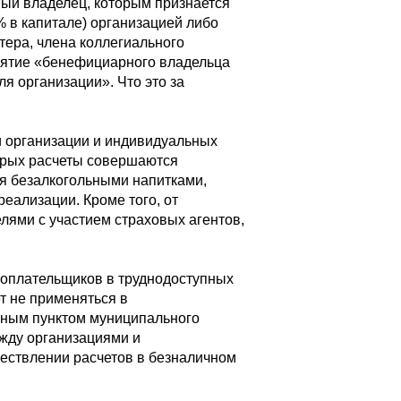
ый владелец, которым признается
% в капитале) организацией либо
тера, члена коллегиального
онятие «бенефициарного владельца
ля организации». Что это за
и организации и индивидуальных
торых расчеты совершаются
я безалкогольными напитками,
еализации. Кроме того, от
лями с участием страховых агентов,
гоплательщиков в труднодоступных
ет не применяться в
нным пунктом муниципального
жду организациями и
ествлении расчетов в безналичном