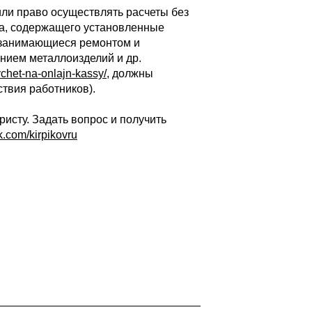
ли право осуществлять расчеты без
та, содержащего установленные
, занимающиеся ремонтом и
ением металлоизделий и др.
vychet-na-onlajn-kassy/
, должны
ствия работников).
исту. Задать вопрос и получить
vk.com/kirpikovru