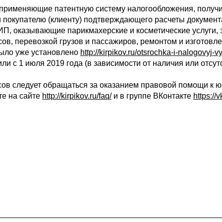
применяющие патентную систему налогообложения, получи
 покупателю (клиенту) подтверждающего расчеты докумен
ИП, оказывающие парикмахерские и косметические услуги
ов, перевозкой грузов и пассажиров, ремонтом и изготовл
было уже установлено
http://kirpikov.ru/otsrochka-i-nalogovyj-
или с 1 июля 2019 года (в зависимости от наличия или отсут
ов следует обращаться за оказанием правовой помощи к юр
те на сайте
http://kirpikov.ru/faq/
и в группе ВКонтакте
https://