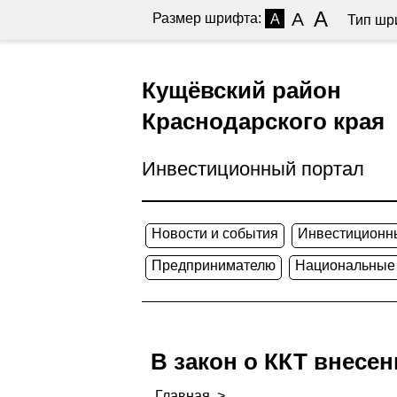
A
A
Размер шрифта:
A
Тип шр
Кущёвский район
Краснодарского края
Инвестиционный портал
Новости и события
Инвестиционн
Предпринимателю
Национальные
В закон о ККТ внесе
Главная
>