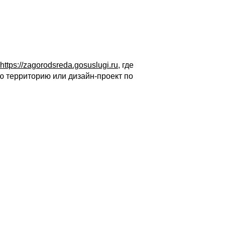
https://zagorodsreda.gosuslugi.ru
, где
ую территорию или дизайн-проект по