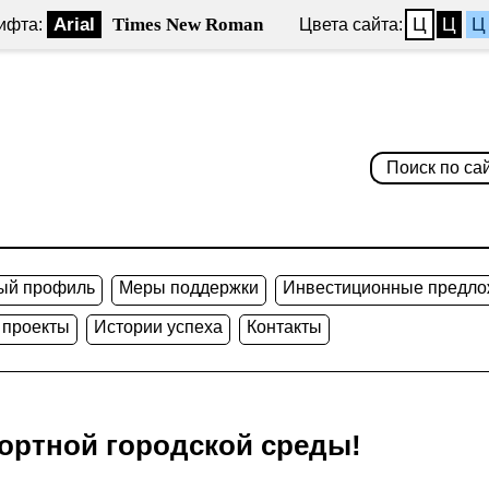
Arial
Times New Roman
Ц
Ц
Ц
ифта:
Цвета сайта:
ый профиль
Меры поддержки
Инвестиционные предло
 проекты
Истории успеха
Контакты
ртной городской среды!