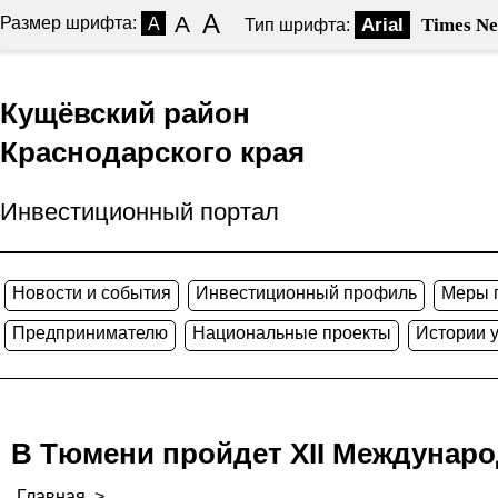
A
A
Размер шрифта:
A
Arial
Times N
Тип шрифта:
Кущёвский район
Краснодарского края
Инвестиционный портал
Новости и события
Инвестиционный профиль
Меры 
Предпринимателю
Национальные проекты
Истории 
В Тюмени пройдет XII Междунар
Главная
>