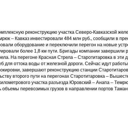
комплексную реконструкцию участка Северо-Кавказской жел
рюк – Кавказ инвестировали 484 млн руб., сообщили в пре
овали оборудование и переключили перегон на новые устр
ировали более 1,8 км пути. Бригады компании завершили р
ела. На перегоне Красная Стрела – Старотитаровка в эти 
б для оттока воды от железной дороги. Сейчас идут работы
окировки, завершают реконструкцию станции Старотитаровк
льству второго пути на перегонах Старотитаровка – Вышес
илометрового участка разъезда Юровский – Анапа – Темрюк
ь объемы перевозимых грузов в направлении портов Таманс