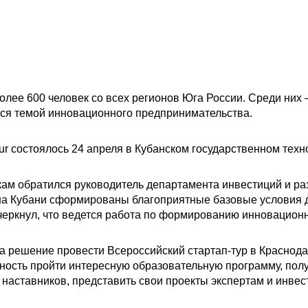
лее 600 человек со всех регионов Юга России. Среди них 
тся темой инновационного предпринимательства.
our состоялось 24 апреля в Кубанском государственном тех
кам обратился руководитель департамента инвестиций и р
 на Кубани сформированы благоприятные базовые условия д
черкнул, что ведется работа по формированию инновационн
а решение провести Всероссийский стартап-тур в Краснода
жность пройти интересную образовательную программу, пол
наставников, представить свои проекты экспертам и инвест