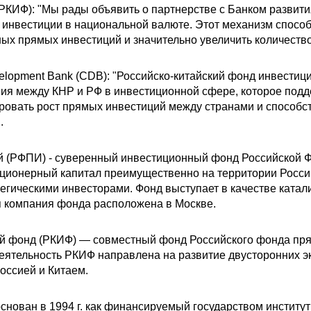
РКИФ): "Мы рады объявить о партнерстве с Банком развити
 инвестиции в национальной валюте. Этот механизм спосо
х прямых инвестиций и значительно увеличить количество
elopment Bank (CDB): "Российско-китайский фонд инвестиц
ия между КНР и РФ в инвестиционной сфере, которое под
ировать рост прямых инвестиций между странами и способ
.
 (РФПИ) - суверенный инвестиционный фонд Российской Фед
кционерный капитал преимущественно на территории Росси
гическими инвесторами. Фонд выступает в качестве катал
 компания фонда расположена в Москве.
й фонд (РКИФ) — совместный фонд Российского фонда пря
еятельность РКИФ направлена на развитие двусторонних э
оссией и Китаем.
снован в 1994 г. как финансируемый государством институ