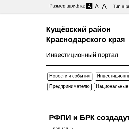
A
A
Размер шрифта:
A
Тип шр
Кущёвский район
Краснодарского края
Инвестиционный портал
Новости и события
Инвестиционн
Предпринимателю
Национальные
РФПИ и БРК создадут
Главная
>