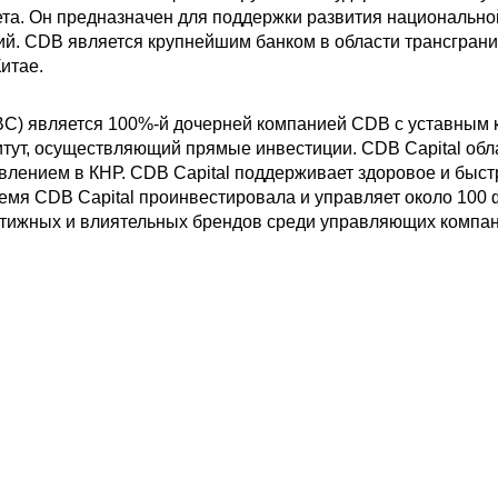
ета. Он предназначен для поддержки развития национальн
й. CDB является крупнейшим банком в области трансгран
итае.
DBC) является 100%-й дочерней компанией CDB с уставным 
тут, осуществляющий прямые инвестиции. CDB Capital об
влением в КНР. CDB Capital поддерживает здоровое и быст
емя CDB Capital проинвестировала и управляет около 10
стижных и влиятельных брендов среди управляющих компан