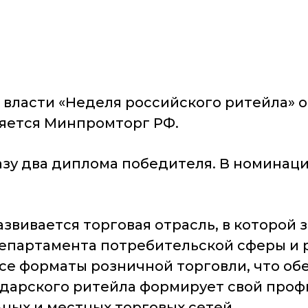
власти «Неделя российского ритейла» о
ляется Минпромторг РФ.
азу два диплома победителя. В номинац
вивается торговая отрасль, в которой за
епартамента потребительской сферы и 
все форматы розничной торговли, что о
дарского ритейла формирует свой профи
ых и местных торговых сетей.