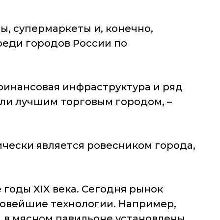
ы, супермаркеты и, конечно,
реди городов России по
финансовая инфраструктура и ряд
али лучшим торговым городом, –
ически является ровесником города,
годы XIX века. Сегодня рынок
новейшие технологии. Например,
 в мясном павильоне установлены