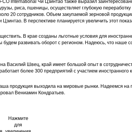
O International Чи Цзинтао также выразил заинтересованн
курузы, риса, пшеницы, осуществляет глубокую переработку
коло 20 сотрудников. Объем закупаемой зерновой продукции
и Цзинтао. В перспективе планируется увеличить этот показа
уществить. В крае созданы льготные условия для иностран
ы будем развивать оборот с регионом. Надеюсь, что наше с
она Василий Швец, край имеет большой опыт в сотрудниче
 работает более 300 предприятий с участием иностранного к
наша продукция выходила на мировые рынки. Надеемся на 
ировал Вениамин Кондратьев.
Нажмите
для
я
увеличения