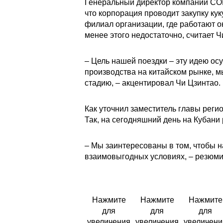
Генеральный директор компании COFC
что корпорация проводит закупку ку
филиал организации, где работают о
менее этого недостаточно, считает Ч
– Цель нашей поездки – эту идею ос
производства на китайском рынке, м
стадию, – акцентировал Чи Цзинтао.
Как уточнил заместитель главы реги
Так, на сегодняшний день на Кубани
– Мы заинтересованы в том, чтобы 
взаимовыгодных условиях, – резюм
Нажмите
Нажмите
Нажмите
для
для
для
увеличения
увеличения
увеличени