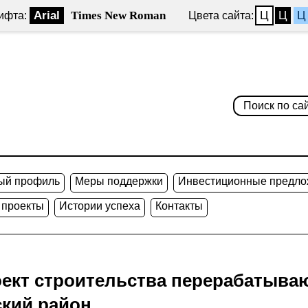
Arial
Times New Roman
Ц
Ц
Ц
ифта:
Цвета сайта:
ый профиль
Меры поддержки
Инвестиционные предло
 проекты
Истории успеха
Контакты
ект строительства перерабатыва
ский район