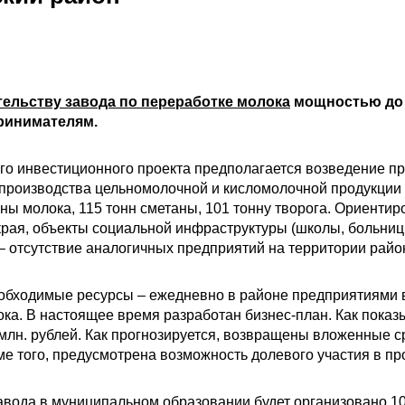
тельству завода по переработке молока
мощностью до 1
ринимателям.
го инвестиционного проекта предполагается возведение п
производства цельномолочной и кисломолочной продукции 
нны молока, 115 тонн сметаны, 101 тонну творога. Ориентир
рая, объекты социальной инфраструктуры (школы, больницы
– отсутствие аналогичных предприятий на территории райо
обходимые ресурсы – ежедневно в районе предприятиями 
ка. В настоящее время разработан бизнес-план. Как показ
5 млн. рублей. Как прогнозируется, возвращены вложенные с
ме того, предусмотрена возможность долевого участия в пр
завода в муниципальном образовании будет организовано 10