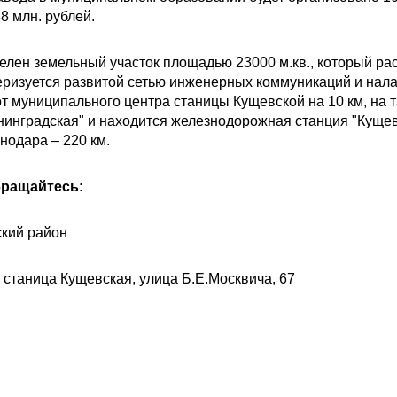
8 млн. рублей.
лен земельный участок площадью 23000 м.кв., который ра
теризуется развитой сетью инженерных коммуникаций и на
т муниципального центра станицы Кущевской на 10 км, на т
нинградская" и находится железнодорожная станция "Куще
снодара – 220 км.
бращайтесь:
кий район
 станица Кущевская, улица Б.Е.Москвича, 67