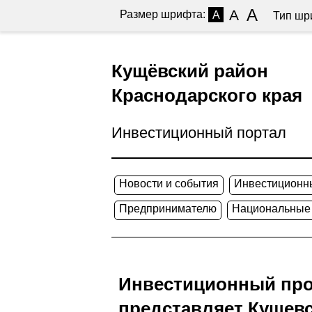
A
A
Размер шрифта:
A
Тип шр
Кущёвский район
Краснодарского края
Инвестиционный портал
Новости и события
Инвестиционн
Предпринимателю
Национальные
Инвестиционный про
представляет Кущев