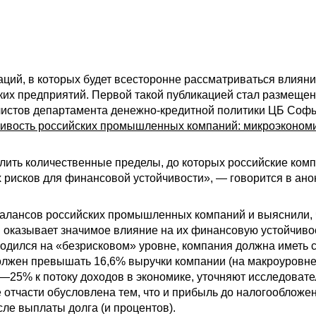
аций, в которых будет всесторонне рассматриваться влияни
ких предприятий. Первой такой публикацией стал размеще
листов департамента денежно-кредитной политики ЦБ Софь
чивость российских промышленных компаний: микроэкономи
лить количественные пределы, до которых российские ком
 рисков для финансовой устойчивости», — говорится в анон
лансов российских промышленных компаний и выяснили, ч
ки оказывает значимое влияние на их финансовую устойчив
аходился на «безрисковом» уровне, компания должна иметь 
должен превышать 16,6% выручки компании (на макроуровне
25% к потоку доходов в экономике, уточняют исследовател
отчасти обусловлена тем, что и прибыль до налогообложе
ле выплаты долга (и процентов).