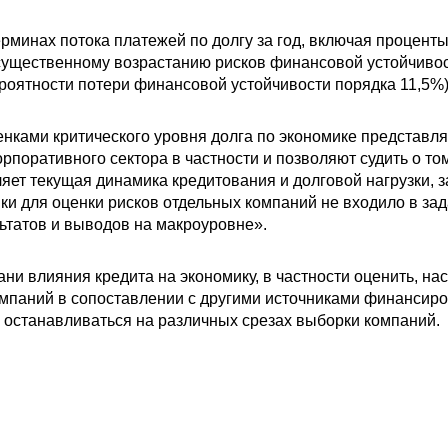
ерминах потока платежей по долгу за год, включая процент
 существенному возрастанию рисков финансовой устойчив
роятности потери финансовой устойчивости порядка 11,5%)
нками критического уровня долга по экономике представля
рпоративного сектора в частности и позволяют судить о то
яет текущая динамика кредитования и долговой нагрузки, 
ики для оценки рисков отдельных компаний не входило в за
льтатов и выводов на макроуровне».
ни влияния кредита на экономику, в частности оценить, нас
мпаний в сопоставлении с другими источниками финансиров
останавливаться на различных срезах выборки компаний.