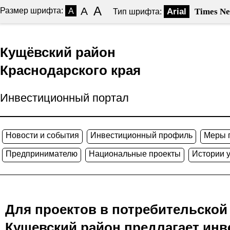
A
A
Размер шрифта:
A
Arial
Times N
Тип шрифта:
Кущёвский район
Краснодарского края
Инвестиционный портал
Новости и события
Инвестиционный профиль
Меры 
Предпринимателю
Национальные проекты
Истории 
Для проектов в потребительско
Кущевский район предлагает ин