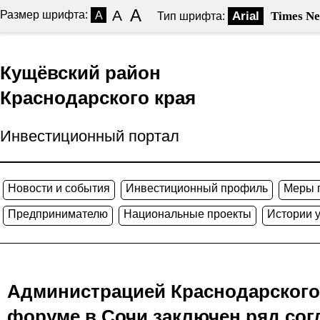
A
A
Размер шрифта:
A
Arial
Times N
Тип шрифта:
Кущёвский район
Краснодарского края
Инвестиционный портал
Новости и события
Инвестиционный профиль
Меры 
Предпринимателю
Национальные проекты
Истории 
Администрацией Краснодарского
форуме в Сочи заключен ряд со