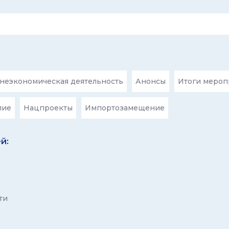
еэкономическая деятельность
Анонсы
Итоги мероп
лие
Нацпроекты
Импортозамещение
й:
ти