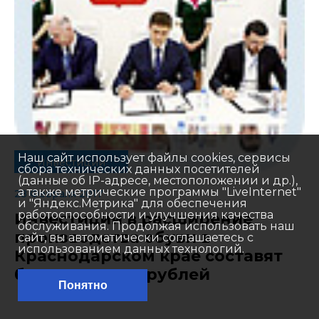
Наш сайт использует файлы cookies, сервисы
Инвестиции
сбора технических данных посетителей
(данные об IP-адресе, местоположении и др.),
а также метрические программы "LiveInternet"
28 Февраля 2017
и "Яндекс.Метрика" для обеспечения
работоспособности и улучшения качества
Инвестиции в расширение
обслуживания. Продолжая использовать наш
производства обуви в
сайт, вы автоматически соглашаетесь с
использованием данных технологий.
Краснодарском крае составят
более 700 млн рублей
Понятно