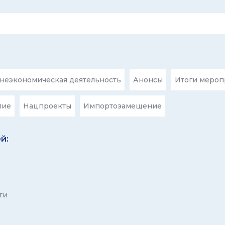
еэкономическая деятельность
Анонсы
Итоги мероп
лие
Нацпроекты
Импортозамещение
й:
ти